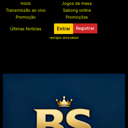
Registre-
Início
Jogos de mesa
se
Transmissão ao vivo
Sabong online
para
Promoção
Promoções
reivindicar
Entrar
Registrar
Últimas Notícias
seu
Registre-se para reivindicar seu bônus grátis de R$888, por
bônus
tempo limitado!
grátis
de
R$888,
por
tempo
limitado!