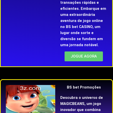
transações rápidas e
eficientes. Embarque em
uma extraordinária
aventura de jogo online
no BS bet CASINO, um
lugar onde sorte e
diversão se fundem em
uma jornada notável.
JOGUE AGORA
BS bet Promoções
Descubra o universo de
MAGICBEANS, um jogo
inovador que combina