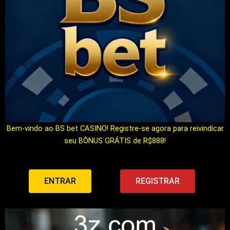
Bem-vindo ao BS bet CASINO! Registre-se agora para reivindicar
seu BÔNUS GRÁTIS de R$888!
ENTRAR
REGISTRAR