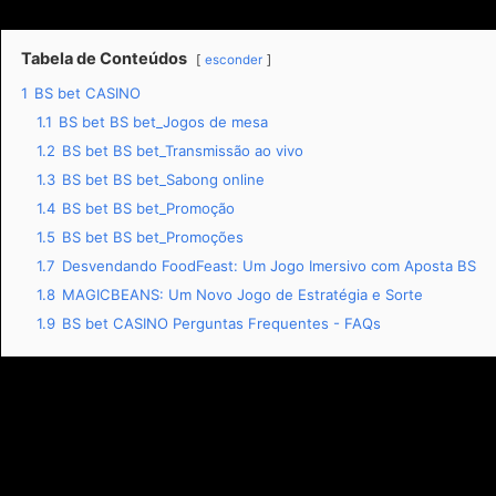
Tabela de Conteúdos
esconder
1
BS bet CASINO
1.1
BS bet BS bet_Jogos de mesa
1.2
BS bet BS bet_Transmissão ao vivo
1.3
BS bet BS bet_Sabong online
1.4
BS bet BS bet_Promoção
1.5
BS bet BS bet_Promoções
1.7
Desvendando FoodFeast: Um Jogo Imersivo com Aposta BS
1.8
MAGICBEANS: Um Novo Jogo de Estratégia e Sorte
1.9
BS bet CASINO Perguntas Frequentes - FAQs