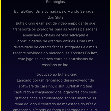
Estratégias
BuffaloKing: Uma Jornada pelo Mundo Selvagem
dos Slots
BuffaloKing é um slot de vídeo empolgante que
transporta os jogadores para as vastas paisagens
americanas, cheias de vida selvagem e
oportunidades de grandes vitórias. Com uma
diversidade de características intrigantes e a mais
recente novidade do mercado, as apostas
BS bet
,
este jogo se destaca entre os entusiastas de
cassinos online.
Introdução ao BuffaloKing
Lançado por um renomado desenvolvedor de
software de cassino, o slot BuffaloKing tem
capturado a imaginação dos jogadores com seus
gráficos ricos e ambientação sonora imersiva. O
tema do jogo é centrado na majestade do búfalo
americano, símbolo de força e liberdade na cultura