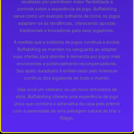
recebidas por permitirem maior flexibilidade e
controle sobre a experiência de jogo. BuffaloKing
serve como um exemplo brilhante de como os jogos
adaptam-se às tendências, oferecendo apostas
tradicionais e inovadoras para seus jogadores.
À medida que a indústria de jogos continua a evoluir,
BuffaloKing se mantém na vanguarda ao adaptar
suas ofertas para atender à demanda por jogos mais
envolventes e potencialmente recompensadores.
Seu apelo duradouro é evidenciado pelo interesse
contínuo dos jogadores de todo o mundo.
Seja você um veterano ou um novo entusiasta de
slots, BuffaloKing oferece uma experiência de jogo
única que combina a adrenalina da caça pelo prêmio
com a serenidade de uma paisagem natural de tirar o
fôlego.