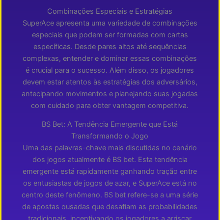
Combinações Especiais e Estratégias
SuperAce apresenta uma variedade de combinações
especiais que podem ser formadas com cartas
específicas. Desde pares altos até sequências
complexas, entender e dominar essas combinações
é crucial para o sucesso. Além disso, os jogadores
devem estar atentos às estratégias dos adversários,
antecipando movimentos e planejando suas jogadas
com cuidado para obter vantagem competitiva.
BS Bet: A Tendência Emergente que Está
Transformando o Jogo
Uma das palavras-chave mais discutidas no cenário
dos jogos atualmente é BS bet. Esta tendência
emergente está rapidamente ganhando tração entre
os entusiastas de jogos de azar, e SuperAce está no
centro deste fenômeno. BS bet refere-se a uma série
de apostas ousadas que desafiam as probabilidades
tradicionais, incentivando os jogadores a arriscar