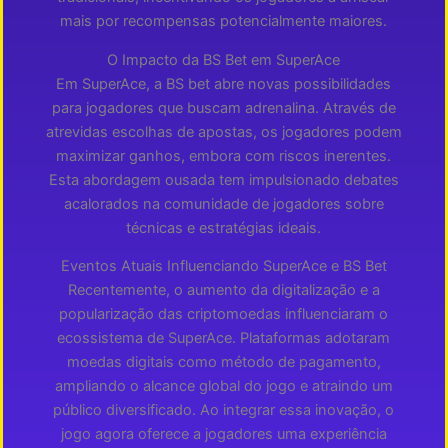
mais por recompensas potencialmente maiores.
O Impacto da BS Bet em SuperAce
Em SuperAce, a BS bet abre novas possibilidades
para jogadores que buscam adrenalina. Através de
atrevidas escolhas de apostas, os jogadores podem
maximizar ganhos, embora com riscos inerentes.
Esta abordagem ousada tem impulsionado debates
acalorados na comunidade de jogadores sobre
técnicas e estratégias ideais.
Eventos Atuais Influenciando SuperAce e BS Bet
Recentemente, o aumento da digitalização e a
popularização das criptomoedas influenciaram o
ecossistema de SuperAce. Plataformas adotaram
moedas digitais como método de pagamento,
ampliando o alcance global do jogo e atraindo um
público diversificado. Ao integrar essa inovação, o
jogo agora oferece a jogadores uma experiência