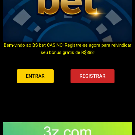
Bem-vindo ao BS bet CASINO! Registre-se agora para reivindicar
seu bônus grátis de R$888!
ENTRAR
REGISTRAR