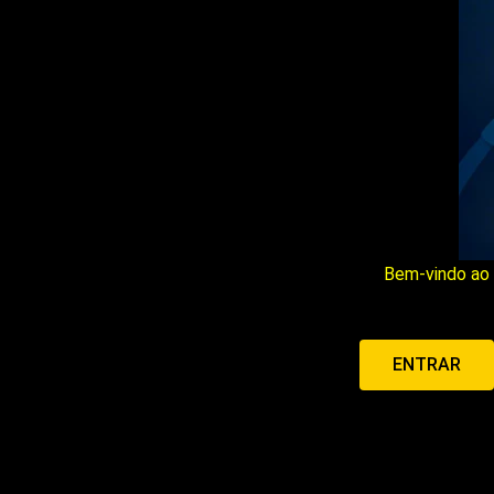
Bem-vindo ao 
ENTRAR