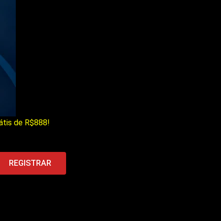
átis de R$888!
REGISTRAR