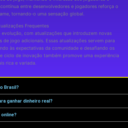
 contínua entre desenvolvedores e jogadores reforça o
game, tornando-o uma sensação global.
ualizações Frequentes
 evolução, com atualizações que introduzem novas
 de jogo adicionais. Essas atualizações servem para
endo às expectativas da comunidade e desafiando os
ste ciclo de inovação também promove uma experiência
s rica e variada.
no Brasil?
ara ganhar dinheiro real?
 online?