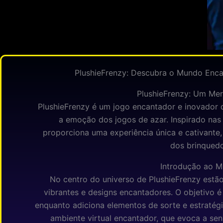
PlushieFrenzy: Descubra o Mundo Enc
PlushieFrenzy: Um Me
PlushieFrenzy é um jogo encantador e inovador 
a emoção dos jogos de azar. Inspirado nas
proporciona uma experiência única e cativante
dos brinquedo
Introdução ao M
No centro do universo de PlushieFrenzy estã
vibrantes e designs encantadores. O objetivo é 
enquanto adiciona elementos de sorte e estratégi
ambiente virtual encantador, que evoca a sen