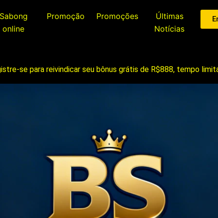
Sabong
Promoção
Promoções
Últimas
E
online
Notícias
istre-se para reivindicar seu bônus grátis de R$888, tempo limit