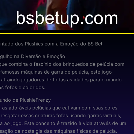
antado dos Plushies com a Emoção do BS Bet
rgulho na Diversão e Emoção
que combina o fascínio dos brinquedos de pelúcia com
 famosas máquinas de garra de pelúcia, este jogo
, atraindo jogadores de todas as idades para o mundo
s fofos e coloridos.
undo de PlushieFrenzy
o as adoráveis pelúcias que cativam com suas cores
resgatar essas criaturas fofas usando garras virtuais,
a ao jogo. Este conceito é trazido à vida através de um
sação de nostalgia das máquinas físicas de pelúcia.