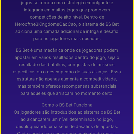
jogos se tornou uma estratégia empolgante e
integrada em muitos jogos que promovem
competições de alto nível. Dentro de
Heroofthe3KingdomsCaoCao, o sistema de BS Bet
adiciona uma camada adicional de intriga e desafio
para os jogadores mais ousados.
BS Bet é uma mecânica onde os jogadores podem
apostar em vários resultados dentro do jogo, seja o
resultado das batalhas, conquistas de missões
específicas ou o desempenho de suas alianças. Essa
estrutura não apenas aumenta a competitividade,
mas também oferece recompensas substanciais
para aqueles que arriscam no momento certo.
Como o BS Bet Funciona
Os jogadores são introduzidos ao sistema de BS Bet
ao alcançarem um nível determinado no jogo,
desbloqueando uma série de desafios de apostas.
Cada aposta tem seu próprio conjunto de regras,