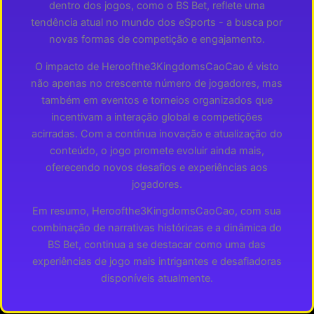
dentro dos jogos, como o BS Bet, reflete uma
tendência atual no mundo dos eSports - a busca por
novas formas de competição e engajamento.
O impacto de Heroofthe3KingdomsCaoCao é visto
não apenas no crescente número de jogadores, mas
também em eventos e torneios organizados que
incentivam a interação global e competições
acirradas. Com a contínua inovação e atualização do
conteúdo, o jogo promete evoluir ainda mais,
oferecendo novos desafios e experiências aos
jogadores.
Em resumo, Heroofthe3KingdomsCaoCao, com sua
combinação de narrativas históricas e a dinâmica do
BS Bet, continua a se destacar como uma das
experiências de jogo mais intrigantes e desafiadoras
disponíveis atualmente.