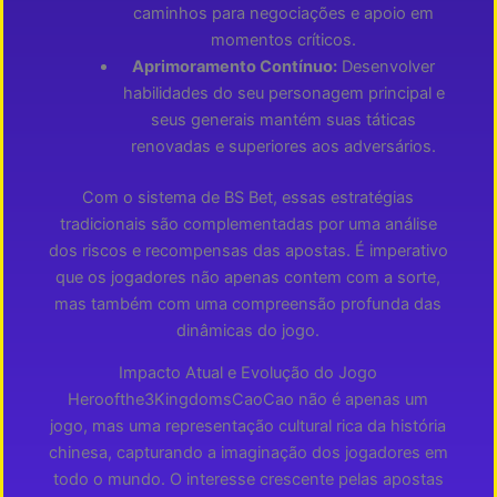
caminhos para negociações e apoio em
momentos críticos.
Aprimoramento Contínuo:
Desenvolver
habilidades do seu personagem principal e
seus generais mantém suas táticas
renovadas e superiores aos adversários.
Com o sistema de BS Bet, essas estratégias
tradicionais são complementadas por uma análise
dos riscos e recompensas das apostas. É imperativo
que os jogadores não apenas contem com a sorte,
mas também com uma compreensão profunda das
dinâmicas do jogo.
Impacto Atual e Evolução do Jogo
Heroofthe3KingdomsCaoCao não é apenas um
jogo, mas uma representação cultural rica da história
chinesa, capturando a imaginação dos jogadores em
todo o mundo. O interesse crescente pelas apostas