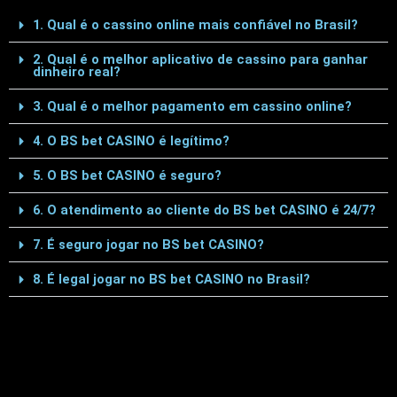
1. Qual é o cassino online mais confiável no Brasil?
2. Qual é o melhor aplicativo de cassino para ganhar
dinheiro real?
3. Qual é o melhor pagamento em cassino online?
4. O BS bet CASINO é legítimo?
5. O BS bet CASINO é seguro?
6. O atendimento ao cliente do BS bet CASINO é 24/7?
7. É seguro jogar no BS bet CASINO?
8. É legal jogar no BS bet CASINO no Brasil?