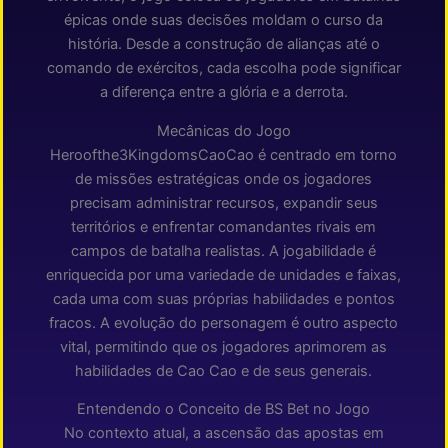
épicas onde suas decisões moldam o curso da
história. Desde a construção de alianças até o
comando de exércitos, cada escolha pode significar
a diferença entre a glória e a derrota.
Mecânicas do Jogo
Heroofthe3KingdomsCaoCao é centrado em torno
de missões estratégicas onde os jogadores
precisam administrar recursos, expandir seus
territórios e enfrentar comandantes rivais em
campos de batalha realistas. A jogabilidade é
enriquecida por uma variedade de unidades e faixas,
cada uma com suas próprias habilidades e pontos
fracos. A evolução do personagem é outro aspecto
vital, permitindo que os jogadores aprimorem as
habilidades de Cao Cao e de seus generais.
Entendendo o Conceito de BS Bet no Jogo
No contexto atual, a ascensão das apostas em