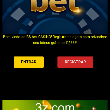
Bem-vindo ao BS bet CASINO! Registre-se agora para reivindicar
seu bônus grátis de R$888!
ENTRAR
REGISTRAR