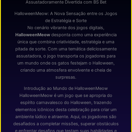
Assustadoramente Divertida com BS Bet
HalloweenMeow: A Nova Sensação entre os Jogos
de Estratégia e Sorte
No cenário vibrante dos jogos digitais,
HalloweenMeow
desponta como uma experiência
única que combina criatividade, estratégia e uma
pitada de sorte. Com uma temática deliciosamente
assustadora, o jogo transporta os jogadores para
um mundo onde os gatos festejam o Halloween,
criando uma atmosfera envolvente e cheia de
surpresas.
Introdução ao Mundo de HalloweenMeow
HalloweenMeow é um jogo que se apropria do
espírito carnavalesco do Halloween, trazendo
elementos icônicos desta celebração para criar um
ambiente lúdico e atraente. Aqui, os jogadores são
desafiados a completar missões, superar obstáculos
e enfrentar desafios que testam suas habilidades e