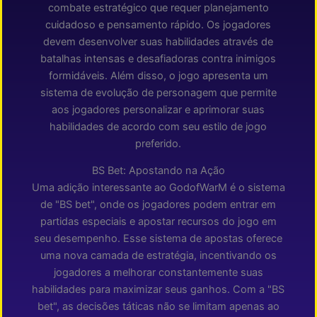
combate estratégico que requer planejamento
cuidadoso e pensamento rápido. Os jogadores
devem desenvolver suas habilidades através de
batalhas intensas e desafiadoras contra inimigos
formidáveis. Além disso, o jogo apresenta um
sistema de evolução de personagem que permite
aos jogadores personalizar e aprimorar suas
habilidades de acordo com seu estilo de jogo
preferido.
BS Bet: Apostando na Ação
Uma adição interessante ao GodofWarM é o sistema
de "BS bet", onde os jogadores podem entrar em
partidas especiais e apostar recursos do jogo em
seu desempenho. Esse sistema de apostas oferece
uma nova camada de estratégia, incentivando os
jogadores a melhorar constantemente suas
habilidades para maximizar seus ganhos. Com a "BS
bet", as decisões táticas não se limitam apenas ao