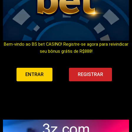
Bem-vindo ao BS bet CASINO! Registre-se agora para reivindicar
seu bônus grátis de R$888!
ENTRAR
REGISTRAR