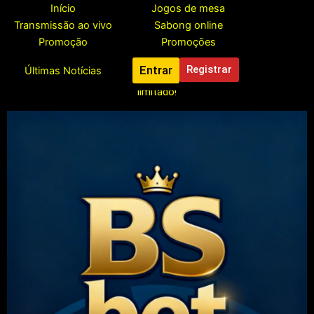
Pular
Início
Jogos de mesa
para
Transmissão ao vivo
Sabong online
o
Promoção
Promoções
conteúdo
Entrar
Registrar
Últimas Notícias
Registre-se para reivindicar seu bônus grátis de R$888, tempo
limitado!