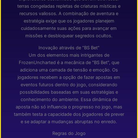
terras congeladas repletas de criaturas místicas e
recursos valiosos. A combinação de aventura e
estratégia exige que os jogadores planejem
cuidadosamente suas ações para avançar em
missões e desbloquear segredos ocultos.
Inovação através de "BS Bet"
Um dos elementos mais intrigantes de
FrozenUncharted é a mecânica de "BS Bet", que
adiciona uma camada de tensão e emoção. Os
jogadores recebem a opção de fazer apostas em
eventos futuros dentro do jogo, considerando
possibilidades baseadas em suas estratégias e
conhecimento do ambiente. Essa dinâmica de
aposta não só influencia o progresso no jogo, mas
também testa a capacidade dos jogadores de prever
e se adaptar a mudanças abruptas no enredo.
Regras do Jogo