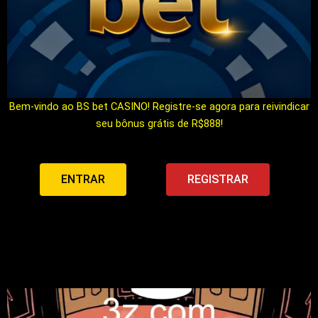
Bem-vindo ao BS bet CASINO! Registre-se agora para reivindicar
seu bônus grátis de R$888!
ENTRAR
REGISTRAR