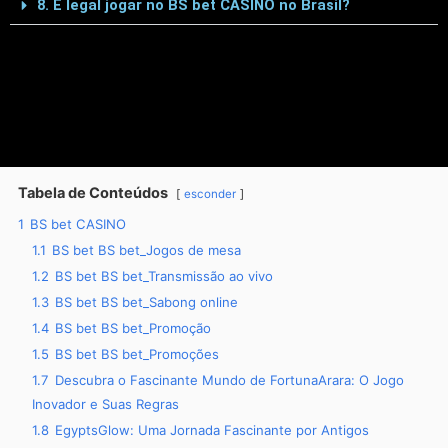
8. É legal jogar no BS bet CASINO no Brasil?
Tabela de Conteúdos
esconder
1
BS bet CASINO
1.1
BS bet BS bet_Jogos de mesa
1.2
BS bet BS bet_Transmissão ao vivo
1.3
BS bet BS bet_Sabong online
1.4
BS bet BS bet_Promoção
1.5
BS bet BS bet_Promoções
1.7
Descubra o Fascinante Mundo de FortunaArara: O Jogo
Inovador e Suas Regras
1.8
EgyptsGlow: Uma Jornada Fascinante por Antigos