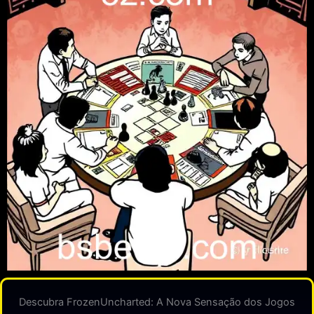
Descubra FrozenUncharted: A Nova Sensação dos Jogos